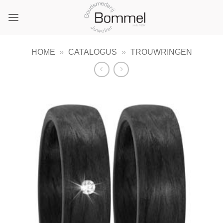
Ga
naar
inhoud
HOME
»
CATALOGUS
»
TROUWRINGEN