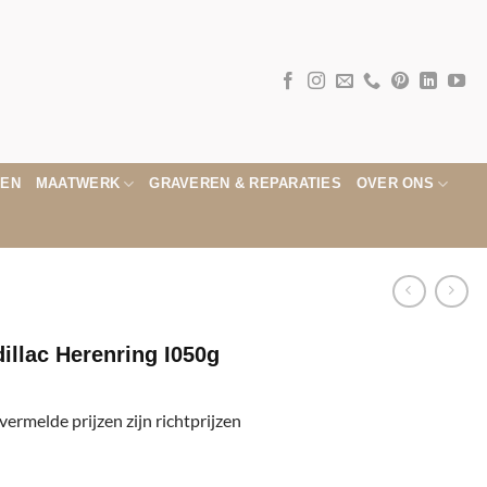
GEN
MAATWERK
GRAVEREN & REPARATIES
OVER ONS
illac Herenring I050g
 vermelde prijzen zijn richtprijzen