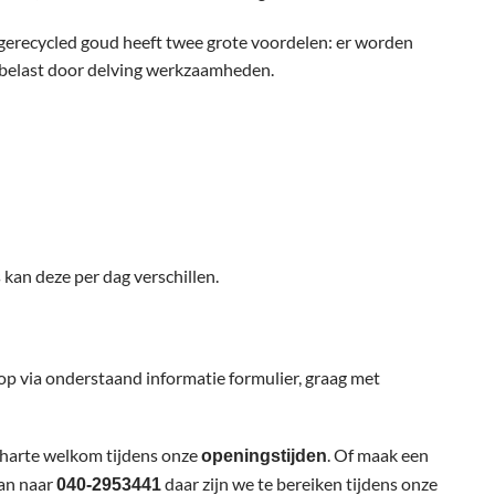
erecycled goud heeft twee grote voordelen: er worden
belast door delving werkzaamheden.
s kan deze per dag verschillen.
op via onderstaand informatie formulier, graag met
 harte welkom tijdens onze
. Of maak een
openingstijden
kan naar
daar zijn we te bereiken tijdens onze
040-2953441