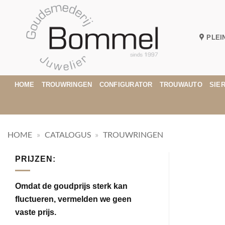
Ga
naar
inhoud
PLEI
HOME
TROUWRINGEN
CONFIGURATOR
TROUWAUTO
SIE
HOME
»
CATALOGUS
»
TROUWRINGEN
PRIJZEN:
Omdat de goudprijs sterk kan
fluctueren, vermelden we geen
vaste prijs.