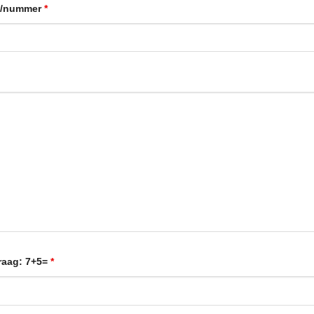
m/nummer
*
raag: 7+5=
*