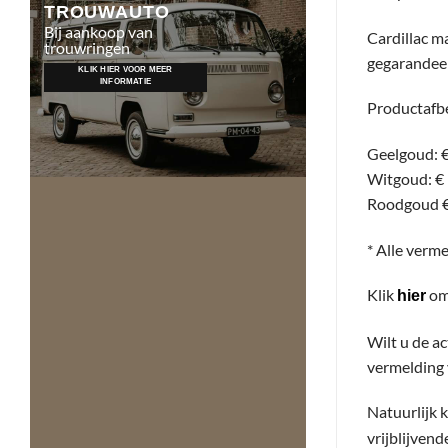
TROUWAUTO
Bij aankoop van
Cardillac m
trouwringen
gegarandee
KLIK HIER VOOR MEER
INFORMATIE
Productafbe
Geelgoud: €
Witgoud: € 
Roodgoud € 
* Alle verme
Klik
om 
hier
Wilt u de a
vermelding
Natuurlijk 
vrijblijven