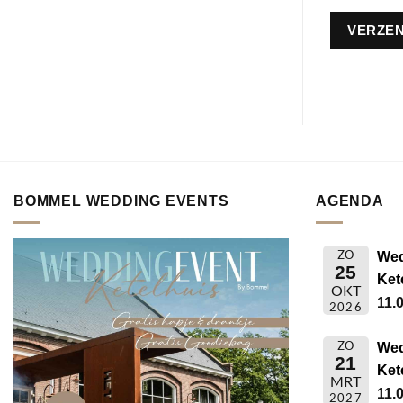
BOMMEL WEDDING EVENTS
AGENDA
ZO
Wed
25
Ket
OKT
11.0
2026
ZO
Wed
21
Ket
MRT
11.0
2027