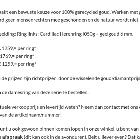
aakt een bewuste keuze voor 100% gerecycled goud. Werken met g
rd geen mensenrechten mee geschonden en de natuur wordt niet 
elding: Ring links: Cardillac Herenring I050g – geelgoud 6 mm.
 1259,= per ring*
1769,= per ring*
1259,= per ring*
lde prijzen zijn richtprijzen, door de wisselende goud/diamantprij
de damesring van deze serie te bestellen.
ctuele verkoopprijs en levertijd weten? Neem dan contact met ons 
 van de artikelnaam/nummer!
kunt u ook gewoon binnen komen lopen in onze winkel, u bent van
de
(dit kan ook in de avonduren). Belt u liever even? Dat 
afspraak