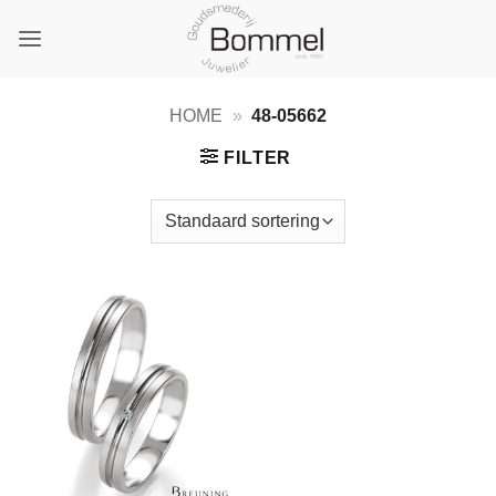
Ga
naar
inhoud
HOME
»
48-05662
FILTER