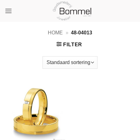
Ga
naar
inhoud
HOME
»
48-04013
FILTER