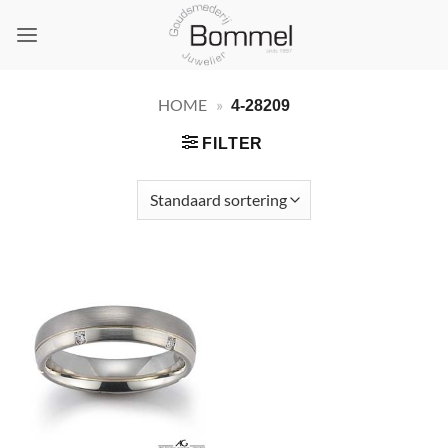
Ga
naar
inhoud
HOME
»
4-28209
FILTER